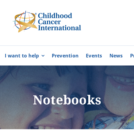
I want to help
Prevention
Events
News
P
bers
Partnerships
BECOME
BECOME
A MEMBER
A VOLUNTEE
Karaiskakio Foundation
Notebooks
r
Cyprus Alliance for Rare Diso
Pancyprian Volunteerism Coo
Cyprus Federation of Patients
More
More
Floga of Greece