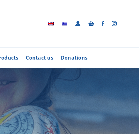
roducts
Contact us
Donations
Archive
BUY
R
PRODUCTS
Photographic Archive
rders
Videos
rdinative Council
Radio Advertisements
’ Associations
Advertisements / Brochures
More
Songs