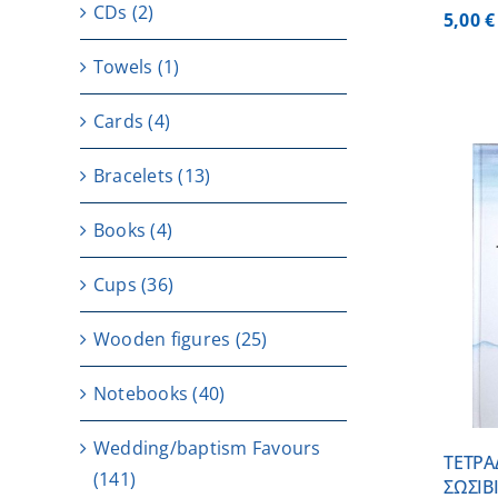
CDs
(2)
5,00
€
Towels
(1)
Cards
(4)
Bracelets
(13)
Books
(4)
Cups
(36)
ADD TO CART
/
DETAILS
Wooden figures
(25)
Notebooks
(40)
Wedding/baptism Favours
ΤΕΤΡ
(141)
ΣΩΣΙΒ