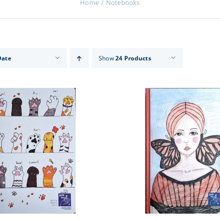
Home
Notebooks
Date
Show
24 Products
ADD TO CART
/
DETAILS
ADD TO CART