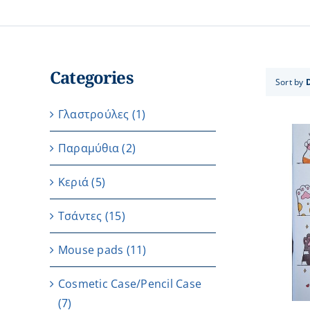
Categories
Sort by
Γλαστρούλες
(1)
Παραμύθια
(2)
Κεριά
(5)
Τσάντες
(15)
ADD TO CART
/
DETAILS
Μouse pads
(11)
Cosmetic Case/Pencil Case
(7)