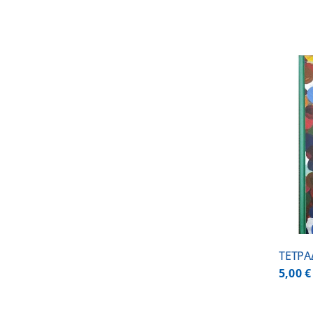
ADD TO CART
/
DETAILS
ΤΕΤΡΑ
5,00
€