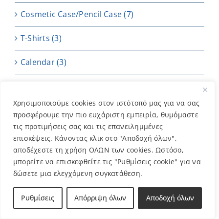
Cosmetic Case/Pencil Case
(7)
T-Shirts
(3)
Calendar
(3)
Easter
(14)
Χρησιμοποιούμε cookies στον ιστότοπό μας για να σας
Valentines Day
(7)
προσφέρουμε την πιο ευχάριστη εμπειρία, θυμόμαστε
τις προτιμήσεις σας και τις επανειλημμένες
Keyrings
(1)
επισκέψεις. Κάνοντας κλικ στο "Αποδοχή όλων",
αποδέχεστε τη χρήση ΟΛΩΝ των cookies. Ωστόσο,
Charm bracelets & Door charms
(14)
μπορείτε να επισκεφθείτε τις "Ρυθμίσεις cookie" για να
δώσετε μια ελεγχόμενη συγκατάθεση.
Christmas
(67)
Ρυθμίσεις
Απόρριψη όλων
Αποδοχή όλων
Bandanas
(2)