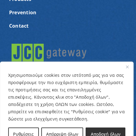
Prevention
Contact
Χρησιμοποιούμε cookies στον ιστότοπό μας για να σας
προσφέρουμε την πιο ευχάριστη εμπειρία, θυμόμαστε
τις προτιμήσεις σας και τις επανειλημμένες
© Copyright 2022 – Cyprus Association for children
επισκέψεις. Κάνοντας κλικ στο "Αποδοχή όλων",
αποδέχεστε τη χρήση ΟΛΩΝ των cookies. Ωστόσο,
with cancer and related conditions “One Dream One
μπορείτε να επισκεφθείτε τις "Ρυθμίσεις cookie" για να
Wish” / Designed & Developed by
NETinfo Plc
δώσετε μια ελεγχόμενη συγκατάθεση.
Terms and Conditions
|
Privacy Policy
Ρυθμίσεις
Απόρριψη όλων
Αποδοχή όλων