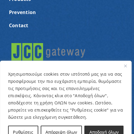
Prevention
Contact
Χρησιμοποιούμε cookies στον ιστότοπό μας για να σας
προσφέρουμε την πιο ευχάριστη εμπειρία, θυμόμαστε
τις προτιμήσεις σας και τις επανειλημμένες
© Copyright 2022 – Cyprus Association for children
επισκέψεις. Κάνοντας κλικ στο "Αποδοχή όλων",
αποδέχεστε τη χρήση ΟΛΩΝ των cookies. Ωστόσο,
with cancer and related conditions “One Dream One
μπορείτε να επισκεφθείτε τις "Ρυθμίσεις cookie" για να
Wish” / Designed & Developed by
NETinfo Plc
δώσετε μια ελεγχόμενη συγκατάθεση.
Terms and Conditions
|
Privacy Policy
Ρυθμίσεις
Απόρριψη όλων
Αποδοχή όλων