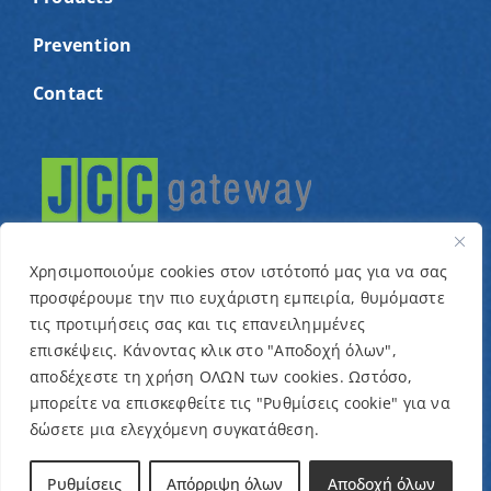
Prevention
Contact
Χρησιμοποιούμε cookies στον ιστότοπό μας για να σας
προσφέρουμε την πιο ευχάριστη εμπειρία, θυμόμαστε
τις προτιμήσεις σας και τις επανειλημμένες
© Copyright 2022 – Cyprus Association for children
επισκέψεις. Κάνοντας κλικ στο "Αποδοχή όλων",
αποδέχεστε τη χρήση ΟΛΩΝ των cookies. Ωστόσο,
with cancer and related conditions “One Dream One
μπορείτε να επισκεφθείτε τις "Ρυθμίσεις cookie" για να
Wish” / Designed & Developed by
NETinfo Plc
δώσετε μια ελεγχόμενη συγκατάθεση.
Terms and Conditions
|
Privacy Policy
Ρυθμίσεις
Απόρριψη όλων
Αποδοχή όλων