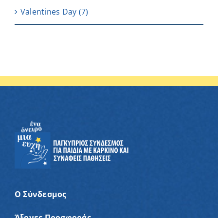
Valentines Day
(7)
Ο Σύνδεσμος
Άξονες Προσφοράς