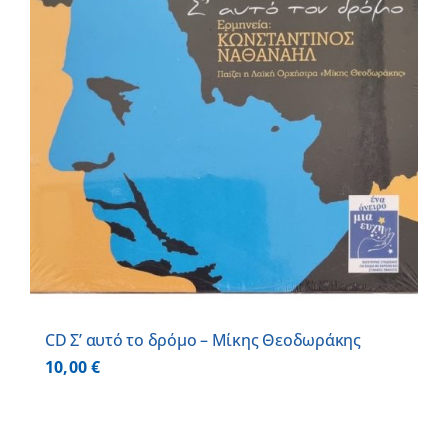
CD Σ’ αυτό το δρόμο – Μίκης Θεοδωράκης
10,00
€