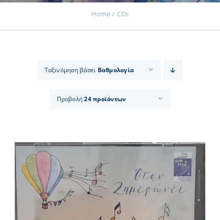
Home
CDs
Εκδηλώσεις
Ταξινόμηση βάσει
Βαθμολογία
Νέα
Προβολή
24 προϊόντων
Προϊόντα
Επικοινωνία
Εισφορές