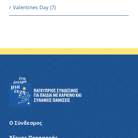
Valentines Day
(7)
Ο Σύνδεσμος
Άξονες Προσφοράς