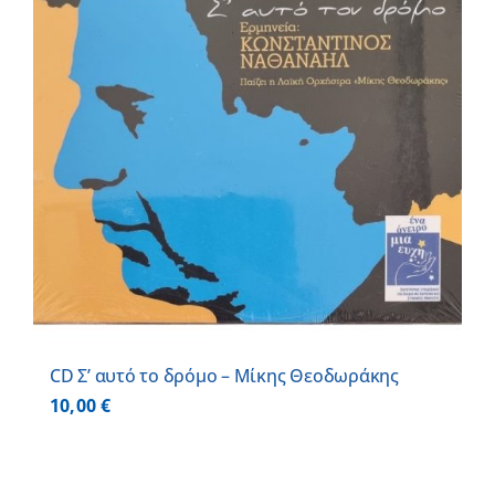
CD Σ’ αυτό το δρόμο – Μίκης Θεοδωράκης
10,00
€