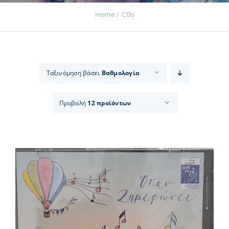
Home
CDs
Εκδηλώσεις
Ταξινόμηση βάσει
Βαθμολογία
Νέα
Προβολή
12 προϊόντων
Προϊόντα
Επικοινωνία
Εισφορές