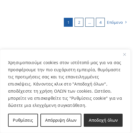
1
2
…
4
Επόμενο
Κατηγορίες
Χρησιμοποιούμε cookies στον ιστότοπό μας για να σας
προσφέρουμε την πιο ευχάριστη εμπειρία, θυμόμαστε
Βιβλία
(3)
τις προτιμήσεις σας και τις επανειλημμένες
επισκέψεις. Κάνοντας κλικ στο "Αποδοχή όλων",
αποδέχεστε τη χρήση ΟΛΩΝ των cookies. Ωστόσο,
Βραχιολάκια
(13)
μπορείτε να επισκεφθείτε τις "Ρυθμίσεις cookie" για να
δώσετε μια ελεγχόμενη συγκατάθεση.
Γλαστρούλες
(10)
Ρυθμίσεις
Απόρριψη όλων
Αποδοχή όλων
Γούρια χεριού & πόρτας
(5)