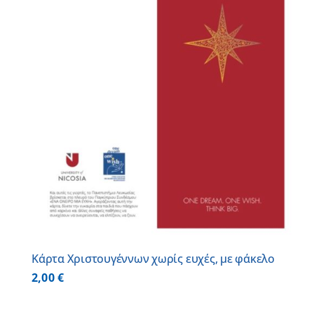
Κάρτα Χριστουγέννων χωρίς ευχές, με φάκελο
2,00
€