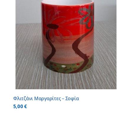
Φλιτζάνι Μαργαρίτες – Σοφία
5,00
€