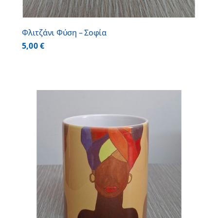
Φλιτζάνι Φύση – Σοφία
5,00
€