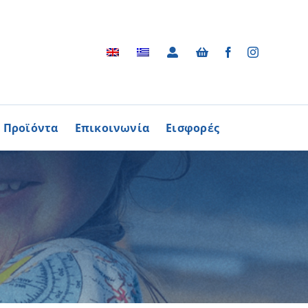
Προϊόντα
Επικοινωνία
Εισφορές
Αρχείο
ΑΓΟΡΑΖΩ
ΠΡΟΙΟΝΤΑ
Φωτογραφικό Αρχείο
ων Παθήσεων
Βίντεο
βούλιο Εθελοντισμού
Ραδιοφωνικές Διαφημίσεις
ενών Κύπρου
Διαφημίσεις / Φυλλάδια
Περισσότερα
Τα Τραγούδια