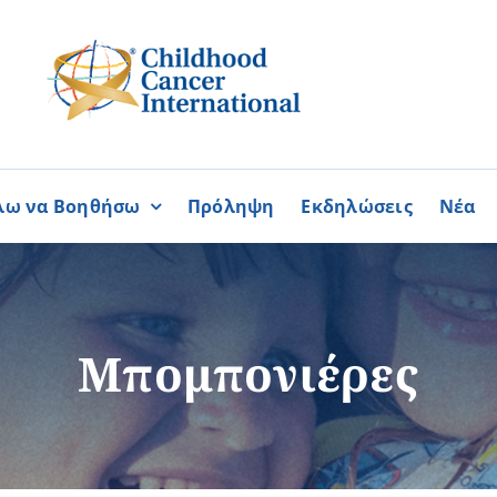
λω να Βοηθήσω
Πρόληψη
Εκδηλώσεις
Νέα
Συνεργασίες
ΓΙΝΟΜΑΙ
ΓΙΝΟΜΑΙ
ΜΕΛΟΣ
ΕΘΕΛΟΝΤΗΣ
σία
Καραϊσκάκειο Ίδρυμα
Μπομπονιέρες
ή
Παγκύπρια Συμμαχία Σπάνι
Παγκύπριο Συντονιστικό Συμ
Ομοσπονδία Συνδέσμων Ασθ
Περισσότερα
Περισσότερα
Φλόγα Ελλάδος