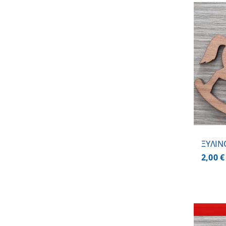
ΠΡΟΣΘΗΚΗ ΣΤΟ ΚΑΛΑΘΙ
/
ΛΕΠΤΟΜΕΡΕΙΕΣ
ΞΥΛΙΝ
2,00
€