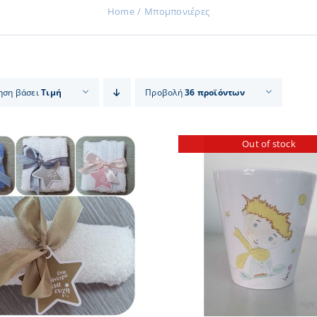
Home
Μπομπονιέρες
ηση βάσει
Τιμή
Προβολή
36 προϊόντων
Out of stock
ΠΡΟΣΘΗΚΗ ΣΤΟ
ΛΕΠΤΟΜΕΡΕΙΕΣ
ΛΕΠΤΟΜ