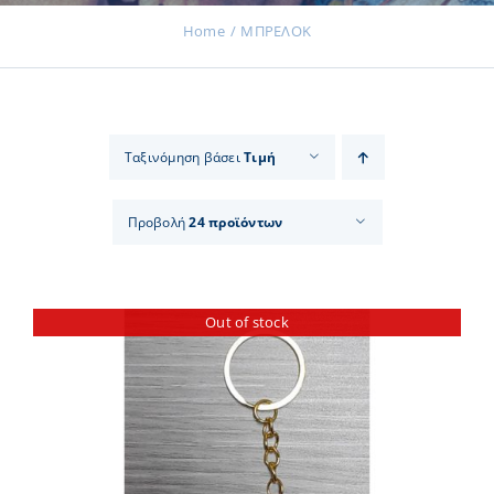
Home
ΜΠΡΕΛΟΚ
Εκδηλώσεις
Ταξινόμηση βάσει
Τιμή
Νέα
Προβολή
24 προϊόντων
Προϊόντα
Out of stock
Επικοινωνία
Εισφορές