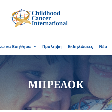
λω να Βοηθήσω
Πρόληψη
Εκδηλώσεις
Νέα
Συνεργασίες
ΓΙΝΟΜΑΙ
ΓΙΝΟΜΑΙ
ΜΕΛΟΣ
ΕΘΕΛΟΝΤΗΣ
σία
Καραϊσκάκειο Ίδρυμα
ΜΠΡΕΛΟΚ
ή
Παγκύπρια Συμμαχία Σπάνι
Παγκύπριο Συντονιστικό Συμ
Ομοσπονδία Συνδέσμων Ασθ
Περισσότερα
Περισσότερα
Φλόγα Ελλάδος