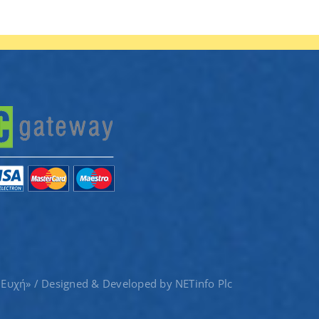
 Ευχή» / Designed & Developed by
NETinfo Plc