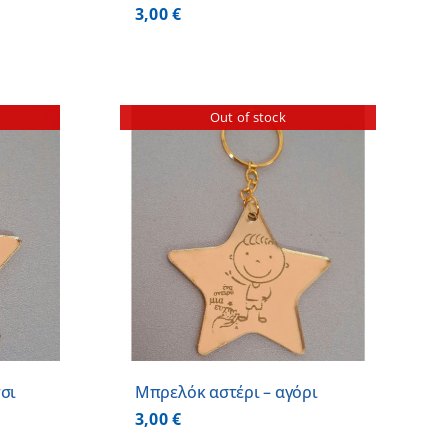
3,00
€
Out of stock
ΕΡΕΙΕΣ
σι
Μπρελόκ αστέρι – αγόρι
3,00
€