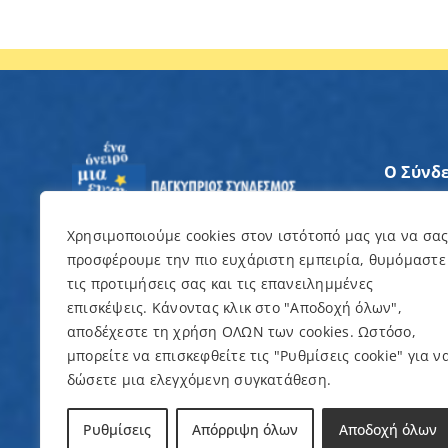
Ο Σύνδ
Άξονες
Χρησιμοποιούμε cookies στον ιστότοπό μας για να σα
προσφέρουμε την πιο ευχάριστη εμπειρία, θυμόμαστε
Θέλω ν
τις προτιμήσεις σας και τις επανειλημμένες
επισκέψεις. Κάνοντας κλικ στο "Αποδοχή όλων",
Εκδηλώ
αποδέχεστε τη χρήση ΟΛΩΝ των cookies. Ωστόσο,
μπορείτε να επισκεφθείτε τις "Ρυθμίσεις cookie" για ν
δώσετε μια ελεγχόμενη συγκατάθεση.
© Copyright 2022 – Παγκύπριος Σύνδεσμος γ
Ρυθμίσεις
Απόρριψη όλων
Αποδοχή όλων