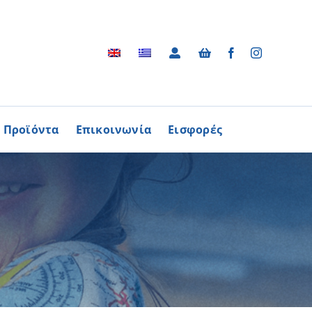
Προϊόντα
Επικοινωνία
Εισφορές
Αρχείο
ΑΓΟΡΑΖΩ
ΠΡΟΙΟΝΤΑ
Φωτογραφικό Αρχείο
ων Παθήσεων
Βίντεο
βούλιο Εθελοντισμού
Ραδιοφωνικές Διαφημίσεις
ενών Κύπρου
Διαφημίσεις / Φυλλάδια
Περισσότερα
Τα Τραγούδια