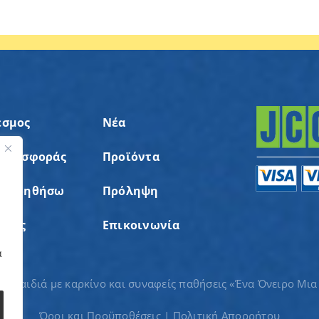
εσμος
Νέα
 Προσφοράς
Προϊόντα
ς
α Βοηθήσω
Πρόληψη
σεις
Επικοινωνία
α
ια παιδιά με καρκίνο και συναφείς παθήσεις «Ένα Όνειρο Μια
Όροι και Προϋποθέσεις
|
Πολιτική Απορρήτου