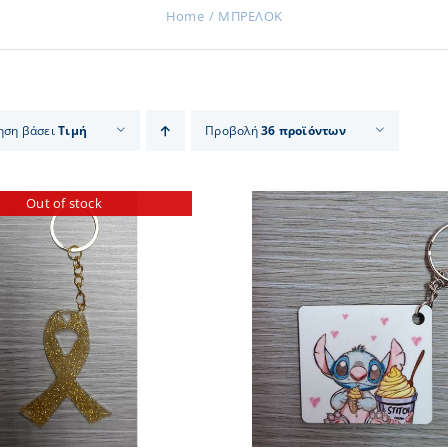
Home
ΜΠΡΕΛΟΚ
ηση βάσει
Τιμή
Προβολή
36 προϊόντων
Out of stock
ΠΡΟΣΘΗΚΗ ΣΤΟ ΚΑΛΑΘΙ
/
ΠΡΟΣΘΗΚΗ ΣΤΟ
ΛΕΠΤΟΜΕΡΕΙΕΣ
ΛΕΠΤΟΜ