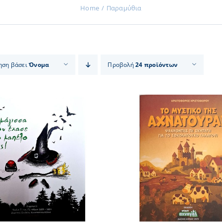
Home
Παραμύθια
ηση βάσει
Όνομα
Προβολή
24 προϊόντων
ΠΡΟΣΘΗΚΗ ΣΤΟ ΚΑΛΑΘΙ
/
ΠΡΟΣΘΗΚΗ ΣΤΟ
ΛΕΠΤΟΜΕΡΕΙΕΣ
ΛΕΠΤΟΜ