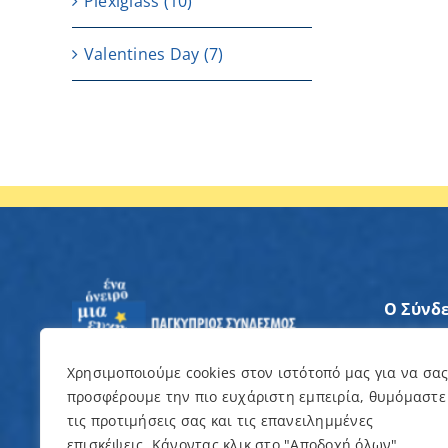
Plexiglass
(10)
Valentines Day
(7)
Ο Σύνδ
Άξονες
Χρησιμοποιούμε cookies στον ιστότοπό μας για να σα
προσφέρουμε την πιο ευχάριστη εμπειρία, θυμόμαστε
Θέλω ν
τις προτιμήσεις σας και τις επανειλημμένες
επισκέψεις. Κάνοντας κλικ στο "Αποδοχή όλων",