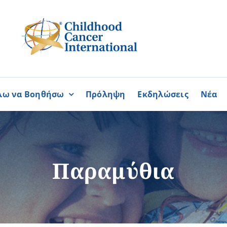
λω να Βοηθήσω
Πρόληψη
Εκδηλώσεις
Νέα
Συνεργασίες
ΓΙΝΟΜΑΙ
ΓΙΝΟΜΑΙ
ΜΕΛΟΣ
ΕΘΕΛΟΝΤΗΣ
σία
Καραϊσκάκειο Ίδρυμα
Παραμύθια
ή
Παγκύπρια Συμμαχία Σπάνι
Παγκύπριο Συντονιστικό Συμ
Ομοσπονδία Συνδέσμων Ασθ
Περισσότερα
Περισσότερα
Φλόγα Ελλάδος