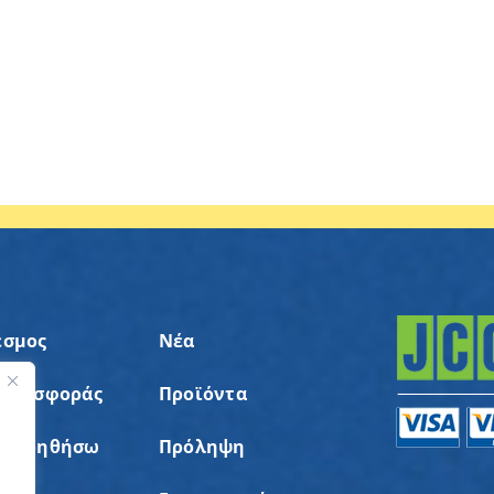
εσμος
Νέα
 Προσφοράς
Προϊόντα
ς
α Βοηθήσω
Πρόληψη