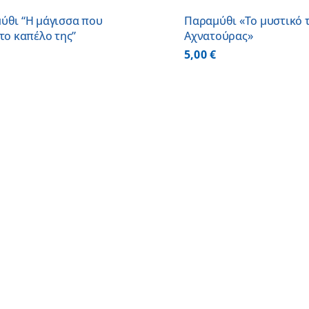
ύθι “Η μάγισσα που
Παραμύθι «Το μυστικό 
το καπέλο της”
Αχνατούρας»
5,00
€