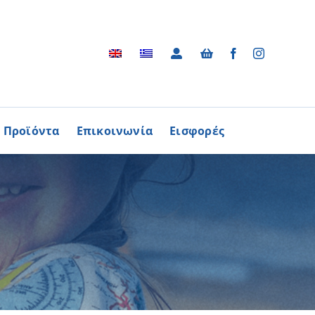
Προϊόντα
Επικοινωνία
Εισφορές
Αρχείο
ΑΓΟΡΑΖΩ
ΠΡΟΙΟΝΤΑ
Φωτογραφικό Αρχείο
ων Παθήσεων
Βίντεο
βούλιο Εθελοντισμού
Ραδιοφωνικές Διαφημίσεις
ενών Κύπρου
Διαφημίσεις / Φυλλάδια
Περισσότερα
Τα Τραγούδια