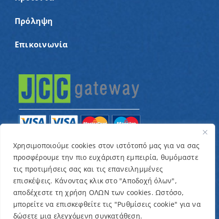
Πρόληψη
Επικοινωνία
Χρησιμοποιούμε cookies στον ιστότοπό μας για να σας
προσφέρουμε την πιο ευχάριστη εμπειρία, θυμόμαστε
© Copyright 2022 – Παγκύπριος Σύνδεσμος για
τις προτιμήσεις σας και τις επανειλημμένες
παιδιά με καρκίνο και συναφείς παθήσεις «Ένα
επισκέψεις. Κάνοντας κλικ στο "Αποδοχή όλων",
Όνειρο Μια Ευχή» / Designed & Developed by
NETinfo
αποδέχεστε τη χρήση ΟΛΩΝ των cookies. Ωστόσο,
μπορείτε να επισκεφθείτε τις "Ρυθμίσεις cookie" για να
Plc
δώσετε μια ελεγχόμενη συγκατάθεση.