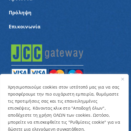
Πρόληψη
Επικοινωνία
Χρησιμοποιούμε cookies στον ιστότοπό μας για να σας
προσφέρουμε την πιο ευχάριστη εμπειρία, θυμόμαστε
© Copyright 2022 – Παγκύπριος Σύνδεσμος για
τις προτιμήσεις σας και τις επανειλημμένες
παιδιά με καρκίνο και συναφείς παθήσεις «Ένα
επισκέψεις. Κάνοντας κλικ στο "Αποδοχή όλων",
Όνειρο Μια Ευχή» / Designed & Developed by
NETinfo
αποδέχεστε τη χρήση ΟΛΩΝ των cookies. Ωστόσο,
μπορείτε να επισκεφθείτε τις "Ρυθμίσεις cookie" για να
Plc
δώσετε μια ελεγχόμενη συγκατάθεση.