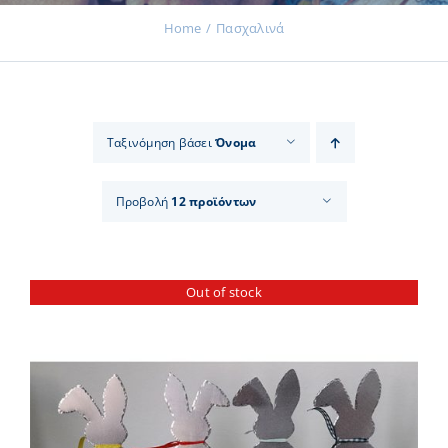
Home
Πασχαλινά
Εκδηλώσεις
Ταξινόμηση βάσει
Όνομα
Νέα
Προβολή
12 προϊόντων
Προϊόντα
Out of stock
Επικοινωνία
Εισφορές