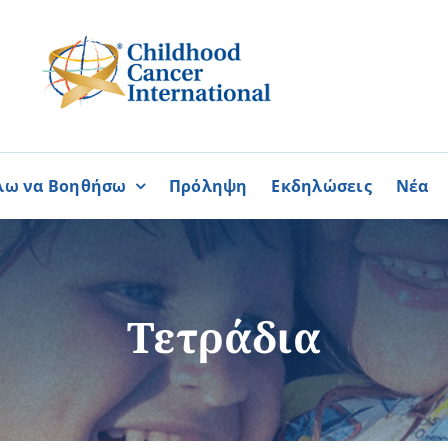
λω να Βοηθήσω
Πρόληψη
Εκδηλώσεις
Νέα
Συνεργασίες
ΓΙΝΟΜΑΙ
ΓΙΝΟΜΑΙ
ΜΕΛΟΣ
ΕΘΕΛΟΝΤΗΣ
σία
Καραϊσκάκειο Ίδρυμα
Τετράδια
ή
Παγκύπρια Συμμαχία Σπάνι
Παγκύπριο Συντονιστικό Συμ
Ομοσπονδία Συνδέσμων Ασθ
Περισσότερα
Περισσότερα
Φλόγα Ελλάδος