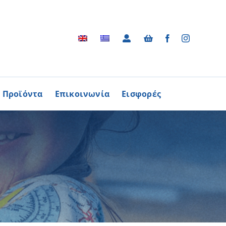
Προϊόντα
Επικοινωνία
Εισφορές
Αρχείο
ΑΓΟΡΑΖΩ
ΠΡΟΙΟΝΤΑ
Φωτογραφικό Αρχείο
ων Παθήσεων
Βίντεο
βούλιο Εθελοντισμού
Ραδιοφωνικές Διαφημίσεις
ενών Κύπρου
Διαφημίσεις / Φυλλάδια
Περισσότερα
Τα Τραγούδια