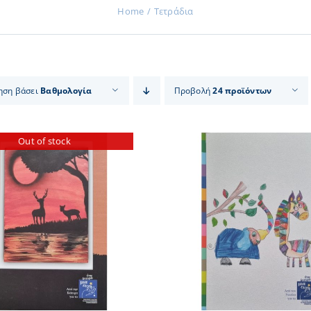
Home
Τετράδια
ηση βάσει
Βαθμολογία
Προβολή
24 προϊόντων
Out of stock
ΠΡΟΣΘΗΚΗ ΣΤΟ ΚΑΛΑΘΙ
/
ΠΡΟΣΘΗΚΗ ΣΤΟ
ΛΕΠΤΟΜΕΡΕΙΕΣ
ΛΕΠΤΟΜ