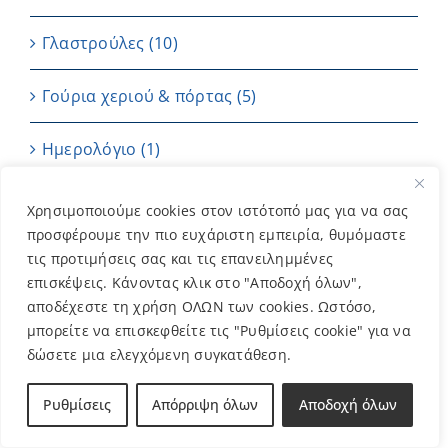
Γλαστρούλες
(10)
Γούρια χεριού & πόρτας
(5)
Ημερολόγιο
(1)
Καρτούλες
(4)
Χρησιμοποιούμε cookies στον ιστότοπό μας για να σας
προσφέρουμε την πιο ευχάριστη εμπειρία, θυμόμαστε
Κεριά
(7)
τις προτιμήσεις σας και τις επανειλημμένες
επισκέψεις. Κάνοντας κλικ στο "Αποδοχή όλων",
αποδέχεστε τη χρήση ΟΛΩΝ των cookies. Ωστόσο,
Μπαντάνες
(2)
μπορείτε να επισκεφθείτε τις "Ρυθμίσεις cookie" για να
δώσετε μια ελεγχόμενη συγκατάθεση.
Μπομπονιέρες
(202)
Ρυθμίσεις
Απόρριψη όλων
Αποδοχή όλων
ΜΠΡΕΛΟΚ
(11)