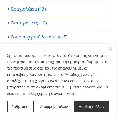
Βραχιολάκια
(13)
Γλαστρούλες
(10)
Γούρια χεριού & πόρτας
(5)
Ημερολόγιο
(1)
Χρησιμοποιούμε cookies στον ιστότοπό μας για να σας
προσφέρουμε την πιο ευχάριστη εμπειρία, θυμόμαστε
Καρτούλες
(4)
τις προτιμήσεις σας και τις επανειλημμένες
επισκέψεις. Κάνοντας κλικ στο "Αποδοχή όλων",
Κεριά
(7)
αποδέχεστε τη χρήση ΟΛΩΝ των cookies. Ωστόσο,
μπορείτε να επισκεφθείτε τις "Ρυθμίσεις cookie" για να
Μπαντάνες
(2)
δώσετε μια ελεγχόμενη συγκατάθεση.
Μπομπονιέρες
(202)
Ρυθμίσεις
Απόρριψη όλων
Αποδοχή όλων