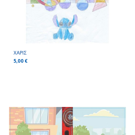
ΧΑΡΙΣ
5,00
€