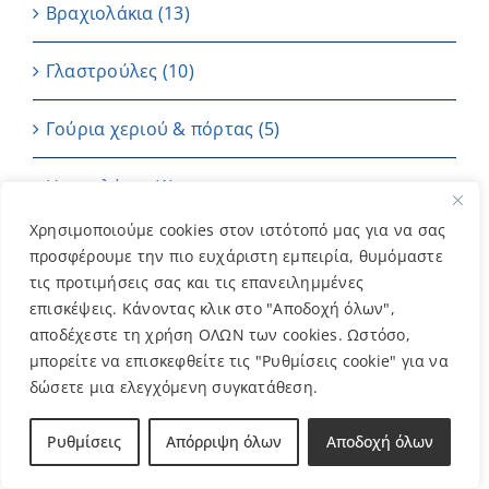
Βραχιολάκια
(13)
Γλαστρούλες
(10)
Γούρια χεριού & πόρτας
(5)
Ημερολόγιο
(1)
Χρησιμοποιούμε cookies στον ιστότοπό μας για να σας
Καρτούλες
(4)
προσφέρουμε την πιο ευχάριστη εμπειρία, θυμόμαστε
τις προτιμήσεις σας και τις επανειλημμένες
Κεριά
(7)
επισκέψεις. Κάνοντας κλικ στο "Αποδοχή όλων",
αποδέχεστε τη χρήση ΟΛΩΝ των cookies. Ωστόσο,
Μπαντάνες
(2)
μπορείτε να επισκεφθείτε τις "Ρυθμίσεις cookie" για να
δώσετε μια ελεγχόμενη συγκατάθεση.
Μπομπονιέρες
(202)
Ρυθμίσεις
Απόρριψη όλων
Αποδοχή όλων
ΜΠΡΕΛΟΚ
(11)