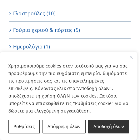
Γλαστρούλες
(10)
Γούρια χεριού & πόρτας
(5)
Ημερολόγιο
(1)
Καρτούλες
(4)
Χρησιμοποιούμε cookies στον ιστότοπό μας για να σας
προσφέρουμε την πιο ευχάριστη εμπειρία, θυμόμαστε
Κεριά
(7)
τις προτιμήσεις σας και τις επανειλημμένες
επισκέψεις. Κάνοντας κλικ στο "Αποδοχή όλων",
αποδέχεστε τη χρήση ΟΛΩΝ των cookies. Ωστόσο,
Μπαντάνες
(2)
μπορείτε να επισκεφθείτε τις "Ρυθμίσεις cookie" για να
δώσετε μια ελεγχόμενη συγκατάθεση.
Μπομπονιέρες
(202)
Ρυθμίσεις
Απόρριψη όλων
Αποδοχή όλων
ΜΠΡΕΛΟΚ
(11)