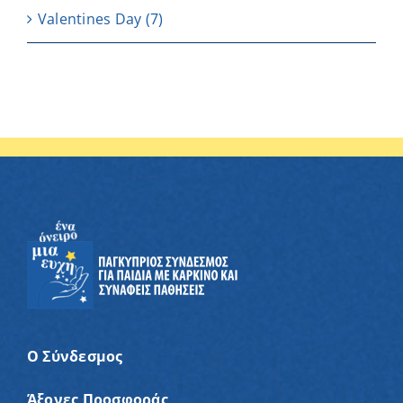
Valentines Day
(7)
Ο Σύνδεσμος
Άξονες Προσφοράς