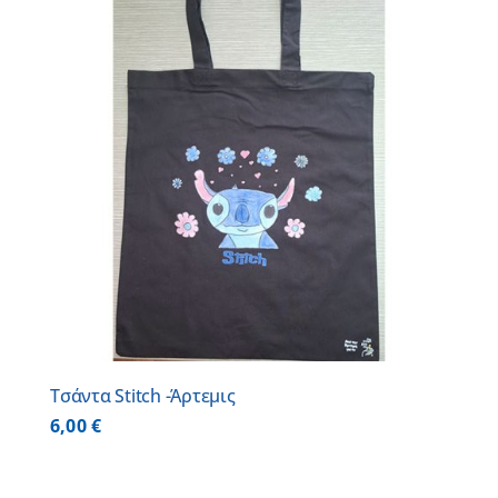
Τσάντα Stitch -Άρτεμις
6,00
€