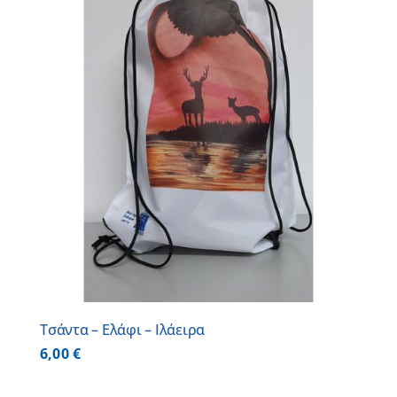
Τσάντα – Ελάφι – Ιλάειρα
6,00
€