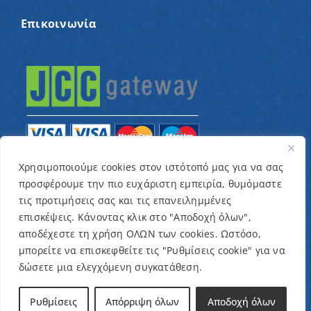
Επικοινωνία
Χρησιμοποιούμε cookies στον ιστότοπό μας για να σας
προσφέρουμε την πιο ευχάριστη εμπειρία, θυμόμαστε
© Copyright 2022 – Παγκύπριος Σύνδεσμος για
τις προτιμήσεις σας και τις επανειλημμένες
παιδιά με καρκίνο και συναφείς παθήσεις «Ένα
επισκέψεις. Κάνοντας κλικ στο "Αποδοχή όλων",
Όνειρο Μια Ευχή» / Designed & Developed by
NETinfo
αποδέχεστε τη χρήση ΟΛΩΝ των cookies. Ωστόσο,
μπορείτε να επισκεφθείτε τις "Ρυθμίσεις cookie" για να
Plc
δώσετε μια ελεγχόμενη συγκατάθεση.
Όροι και Προϋποθέσεις
|
Πολιτική Απορρήτου
Ρυθμίσεις
Απόρριψη όλων
Αποδοχή όλων