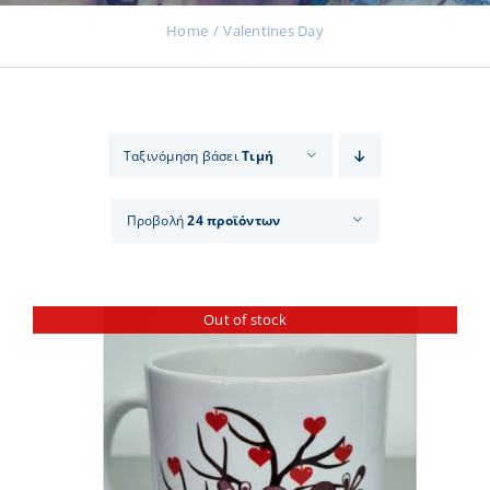
Home
Valentines Day
Εκδηλώσεις
Ταξινόμηση βάσει
Τιμή
Νέα
Προβολή
24 προϊόντων
Προϊόντα
Out of stock
Επικοινωνία
Εισφορές