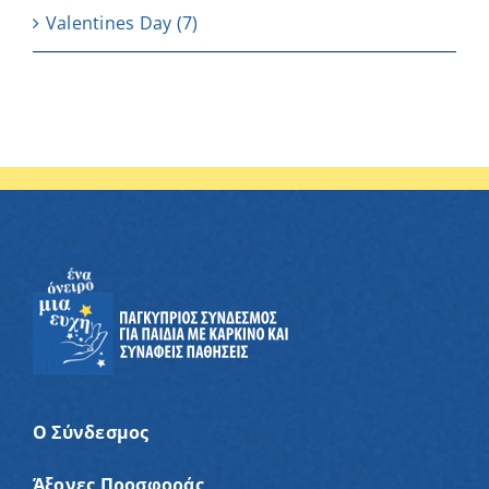
Valentines Day
(7)
Ο Σύνδεσμος
Άξονες Προσφοράς