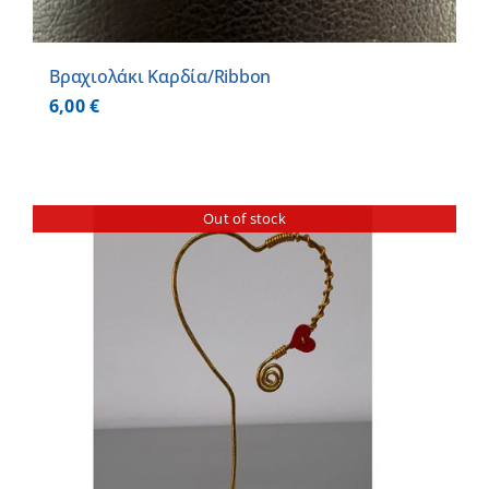
Βραχιολάκι Καρδία/Ribbon
6,00
€
Out of stock