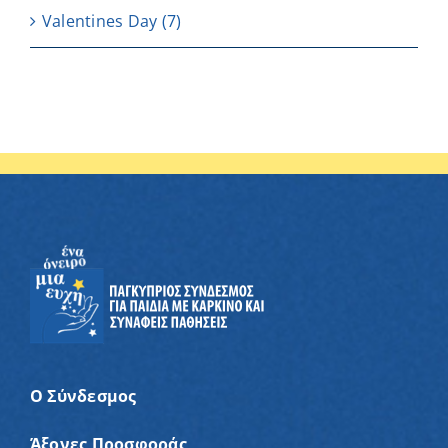
Valentines Day
(7)
Ο Σύνδεσμος
Άξονες Προσφοράς