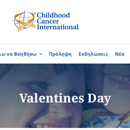
λω να Βοηθήσω
Πρόληψη
Εκδηλώσεις
Νέα
Συνεργασίες
ΓΙΝΟΜΑΙ
ΓΙΝΟΜΑΙ
ΜΕΛΟΣ
ΕΘΕΛΟΝΤΗΣ
σία
Καραϊσκάκειο Ίδρυμα
Valentines Day
ή
Παγκύπρια Συμμαχία Σπάνι
Παγκύπριο Συντονιστικό Συμ
Ομοσπονδία Συνδέσμων Ασθ
Περισσότερα
Περισσότερα
Φλόγα Ελλάδος