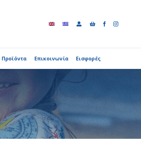
Προϊόντα
Επικοινωνία
Εισφορές
Αρχείο
ΑΓΟΡΑΖΩ
ΠΡΟΙΟΝΤΑ
Φωτογραφικό Αρχείο
ων Παθήσεων
Βίντεο
βούλιο Εθελοντισμού
Ραδιοφωνικές Διαφημίσεις
ενών Κύπρου
Διαφημίσεις / Φυλλάδια
Περισσότερα
Τα Τραγούδια