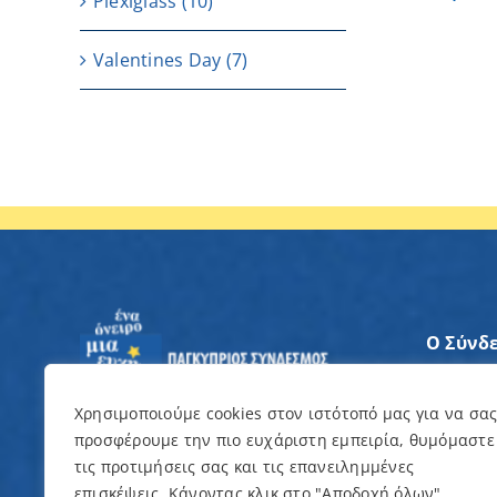
Plexiglass
(10)
Valentines Day
(7)
Ο Σύνδ
Άξονες
Χρησιμοποιούμε cookies στον ιστότοπό μας για να σα
προσφέρουμε την πιο ευχάριστη εμπειρία, θυμόμαστε
Θέλω ν
τις προτιμήσεις σας και τις επανειλημμένες
επισκέψεις. Κάνοντας κλικ στο "Αποδοχή όλων",