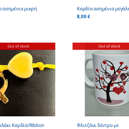
α ασημένια μικρή
Καρδία ασημένια μεγάλ
8,00
€
Out of stock
Out of stock
ΛΕΠΤΟΜΕΡΕΙΕΣ
ΛΕΠΤΟΜ
ολάκι Καρδία/Ribbon
Φλιτζάνι δέντρο με