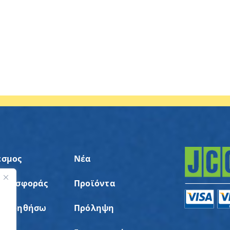
εσμος
Νέα
 Προσφοράς
Προϊόντα
ς
α Βοηθήσω
Πρόληψη