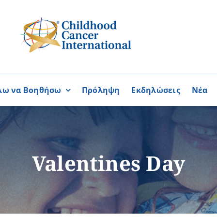
λω να Βοηθήσω
Πρόληψη
Εκδηλώσεις
Νέα
Συνεργασίες
ΓΙΝΟΜΑΙ
ΓΙΝΟΜΑΙ
ΜΕΛΟΣ
ΕΘΕΛΟΝΤΗΣ
σία
Καραϊσκάκειο Ίδρυμα
Valentines Day
ή
Παγκύπρια Συμμαχία Σπάνι
Παγκύπριο Συντονιστικό Συμ
Ομοσπονδία Συνδέσμων Ασθ
Περισσότερα
Περισσότερα
Φλόγα Ελλάδος