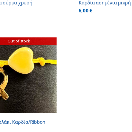
α σύρμα χρυσή
Καρδία ασημένια μικρή
6,00
€
Out of stock
ολάκι Καρδία/Ribbon