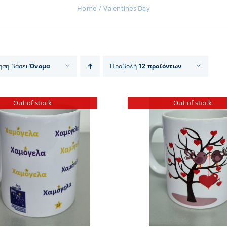
Home
Valentines Day
ηση βάσει
Όνομα
Προβολή
12 προϊόντων
Out of stock
Out of stock
ΠΡΟΣΘΗΚΗ ΣΤΟ
ΛΕΠΤΟΜΕΡΕΙΕΣ
ΛΕΠΤΟΜ