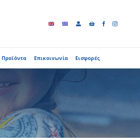
Προϊόντα
Επικοινωνία
Εισφορές
Αρχείο
ΑΓΟΡΑΖΩ
ΠΡΟΙΟΝΤΑ
Φωτογραφικό Αρχείο
ων Παθήσεων
Βίντεο
βούλιο Εθελοντισμού
Ραδιοφωνικές Διαφημίσεις
ενών Κύπρου
Διαφημίσεις / Φυλλάδια
Περισσότερα
Τα Τραγούδια