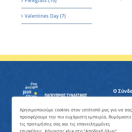
Plexiglass
(10)
Valentines Day
(7)
Ο Σύνδ
Άξονες
Χρησιμοποιούμε cookies στον ιστότοπό μας για να σα
προσφέρουμε την πιο ευχάριστη εμπειρία, θυμόμαστε
Θέλω ν
τις προτιμήσεις σας και τις επανειλημμένες
επισκέψεις. Κάνοντας κλικ στο "Αποδοχή όλων",