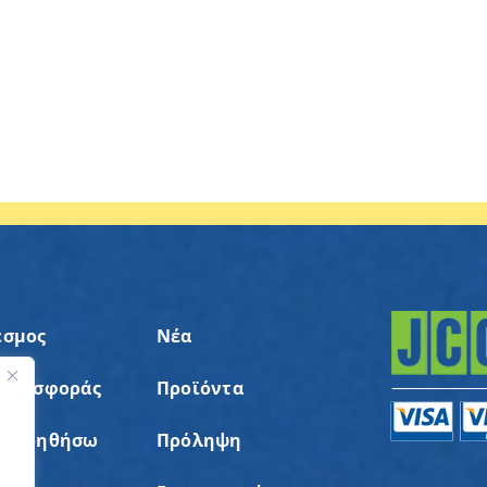
εσμος
Νέα
 Προσφοράς
Προϊόντα
ς
α Βοηθήσω
Πρόληψη