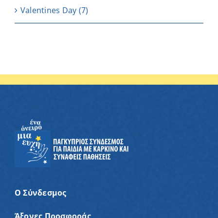
Valentines Day
(7)
Ο Σύνδεσμος
Άξονες Προσφοράς