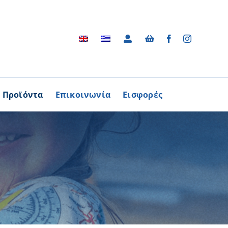
Προϊόντα
Επικοινωνία
Εισφορές
Αρχείο
ΑΓΟΡΑΖΩ
ΠΡΟΙΟΝΤΑ
Φωτογραφικό Αρχείο
ων Παθήσεων
Βίντεο
βούλιο Εθελοντισμού
Ραδιοφωνικές Διαφημίσεις
ενών Κύπρου
Διαφημίσεις / Φυλλάδια
Περισσότερα
Τα Τραγούδια