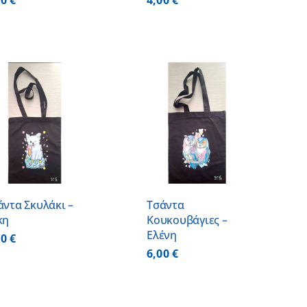
00
€
4,00
€
ΠΡΟΣΘΗΚΗ ΣΤΟ
ΚΑΛΑΘΙ
/
ΛΕΠΤΟΜΕΡΕΙΕΣ
άντα Σκυλάκι –
Τσάντα
κη
Κουκουβάγιες –
Ελένη
00
€
6,00
€