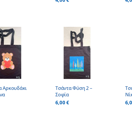
4,00
€
4,
ΠΡΟΣΘΗΚΗ ΣΤΟ
ΠΡΟΣΘΗΚΗ ΣΤΟ
ΚΑΛΑΘΙ
/
ΚΑΛΑΘΙ
/
ΛΕΠΤΟΜΕΡΕΙΕΣ
ΛΕΠΤΟΜΕΡΕΙΕΣ
α Αρκουδάκι
Τσάντα Φύση 2 –
Τσ
άνα
Σοφία
Νί
6,00
€
6,