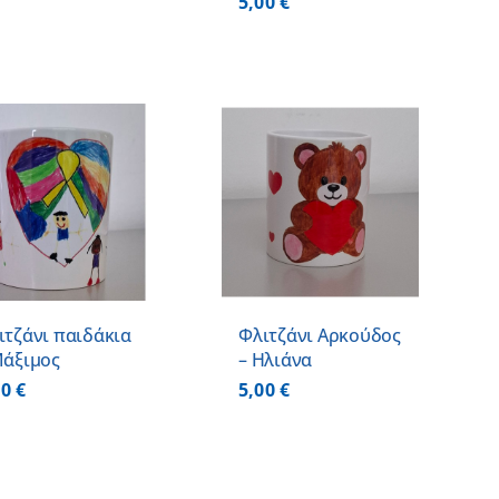
5,00
€
ΠΡΟΣΘΗΚΗ ΣΤΟ
ΚΑΛΑΘΙ
/
ΛΕΠΤΟΜΕΡΕΙΕΣ
ιτζάνι παιδάκια
Φλιτζάνι Αρκούδος
Μάξιμος
– Ηλιάνα
00
€
5,00
€