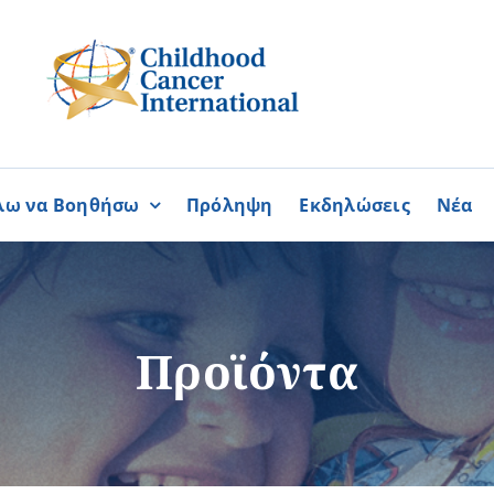
λω να Βοηθήσω
Πρόληψη
Εκδηλώσεις
Νέα
Συνεργασίες
ΓΙΝΟΜΑΙ
ΓΙΝΟΜΑΙ
ΜΕΛΟΣ
ΕΘΕΛΟΝΤΗΣ
σία
Καραϊσκάκειο Ίδρυμα
Προϊόντα
ή
Παγκύπρια Συμμαχία Σπάνι
Παγκύπριο Συντονιστικό Συμ
Ομοσπονδία Συνδέσμων Ασθ
Περισσότερα
Περισσότερα
Φλόγα Ελλάδος