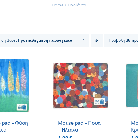
Home
Προϊόντα
ηση βάσει
Προεπιλεγμένη παραγγελία
Προβολή
36 πρ
ΠΡΟΣΘΗΚΗ ΣΤΟ
ΠΡΟΣΘΗΚΗ ΣΤΟ
ΚΑΛΑΘΙ
/
ΚΑΛΑΘΙ
/
ΛΕΠΤΟΜΕΡΕΙΕΣ
ΛΕΠΤΟΜΕΡΕΙΕΣ
 pad – Φύση
Mouse pad – Πουά
Mo
φία
– Ηλιάνα
Κρ