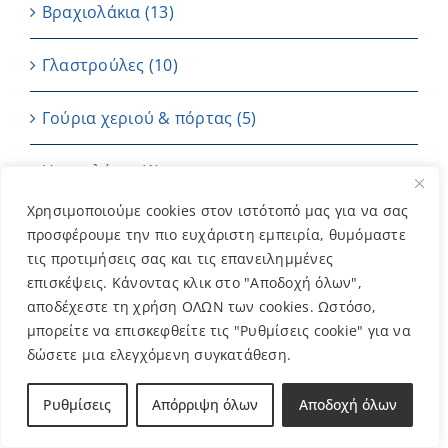
Βραχιολάκια
(13)
Γλαστρούλες
(10)
Γούρια χεριού & πόρτας
(5)
Ημερολόγιο
(1)
Χρησιμοποιούμε cookies στον ιστότοπό μας για να σας
Καρτούλες
(4)
προσφέρουμε την πιο ευχάριστη εμπειρία, θυμόμαστε
τις προτιμήσεις σας και τις επανειλημμένες
Κεριά
(7)
επισκέψεις. Κάνοντας κλικ στο "Αποδοχή όλων",
αποδέχεστε τη χρήση ΟΛΩΝ των cookies. Ωστόσο,
Μπαντάνες
(2)
μπορείτε να επισκεφθείτε τις "Ρυθμίσεις cookie" για να
δώσετε μια ελεγχόμενη συγκατάθεση.
Μπομπονιέρες
(202)
Ρυθμίσεις
Απόρριψη όλων
Αποδοχή όλων
ΜΠΡΕΛΟΚ
(11)