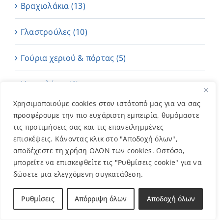
Βραχιολάκια
(13)
Γλαστρούλες
(10)
Γούρια χεριού & πόρτας
(5)
Ημερολόγιο
(1)
Χρησιμοποιούμε cookies στον ιστότοπό μας για να σας
Καρτούλες
(4)
προσφέρουμε την πιο ευχάριστη εμπειρία, θυμόμαστε
τις προτιμήσεις σας και τις επανειλημμένες
Κεριά
(7)
επισκέψεις. Κάνοντας κλικ στο "Αποδοχή όλων",
αποδέχεστε τη χρήση ΟΛΩΝ των cookies. Ωστόσο,
Μπαντάνες
(2)
μπορείτε να επισκεφθείτε τις "Ρυθμίσεις cookie" για να
δώσετε μια ελεγχόμενη συγκατάθεση.
Μπομπονιέρες
(202)
Ρυθμίσεις
Απόρριψη όλων
Αποδοχή όλων
ΜΠΡΕΛΟΚ
(11)