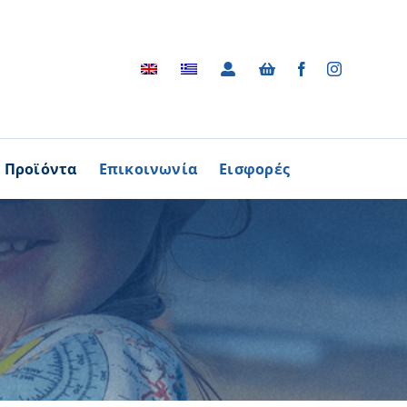
Προϊόντα
Επικοινωνία
Εισφορές
Αρχείο
ΑΓΟΡΑΖΩ
ΠΡΟΙΟΝΤΑ
Φωτογραφικό Αρχείο
ων Παθήσεων
Βίντεο
βούλιο Εθελοντισμού
Ραδιοφωνικές Διαφημίσεις
ενών Κύπρου
Διαφημίσεις / Φυλλάδια
Περισσότερα
Τα Τραγούδια