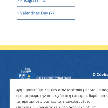
Plexiglass
(10)
Valentines Day
(7)
Ο Σύνδ
Άξονες
Χρησιμοποιούμε cookies στον ιστότοπό μας για να σα
προσφέρουμε την πιο ευχάριστη εμπειρία, θυμόμαστε
Θέλω ν
τις προτιμήσεις σας και τις επανειλημμένες
επισκέψεις. Κάνοντας κλικ στο "Αποδοχή όλων",