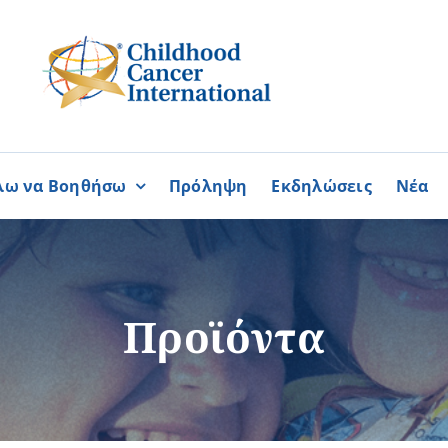
λω να Βοηθήσω
Πρόληψη
Εκδηλώσεις
Νέα
Συνεργασίες
ΓΙΝΟΜΑΙ
ΓΙΝΟΜΑΙ
ΜΕΛΟΣ
ΕΘΕΛΟΝΤΗΣ
σία
Καραϊσκάκειο Ίδρυμα
Προϊόντα
ή
Παγκύπρια Συμμαχία Σπάνι
Παγκύπριο Συντονιστικό Συμ
Ομοσπονδία Συνδέσμων Ασθ
Περισσότερα
Περισσότερα
Φλόγα Ελλάδος