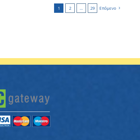
1
2
…
29
Επόμενο