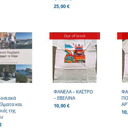
25,00
€
Out of stock
ΛΕΠΤΟΜΕΡΕΙΕΣ
ΛΕΠΤΟΜΕΡΕΙΕΣ
ο
ΦΑΝΕΛΑ – ΚΑΣΤΡΟ
ΦΑ
οσιακά
– ΕΒΕΛΙΝΑ
ΠΟ
έλματα και
ΑΡ
10,00
€
ιές της
10
ου
€