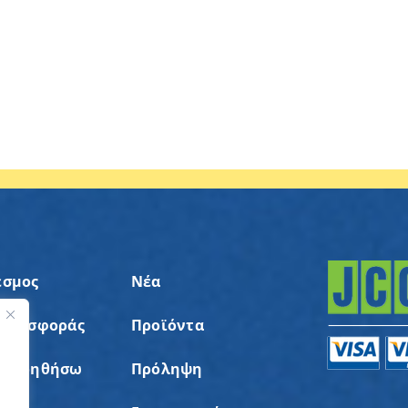
εσμος
Νέα
 Προσφοράς
Προϊόντα
ς
α Βοηθήσω
Πρόληψη