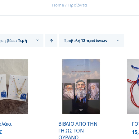
Home
Προϊόντα
ηση βάσει
Τιμή
Προβολή
12 προϊόντων
ΠΡΟΣΘΗΚΗ ΣΤΟ
ΠΡΟΣΘΗΚΗ ΣΤΟ
ΚΑΛΑΘΙ
/
ΚΑΛΑΘΙ
/
ΛΕΠΤΟΜΕΡΕΙΕΣ
ΛΕΠΤΟΜΕΡΕΙΕΣ
ολάκι
ΒΙΒΛΙΟ ΑΠΟ ΤΗΝ
ΓΟ
ΓΗ ΩΣ ΤΟΝ
€
15
ΟΥΡΑΝΟ