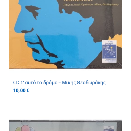
CD Σ’ αυτό το δρόμο – Μίκης Θεοδωράκης
10,00
€