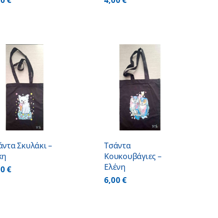
00
€
4,00
€
ΠΡΟΣΘΗΚΗ ΣΤΟ
ΚΑΛΑΘΙ
/
ΛΕΠΤΟΜΕΡΕΙΕΣ
άντα Σκυλάκι –
Τσάντα
κη
Κουκουβάγιες –
Ελένη
00
€
6,00
€