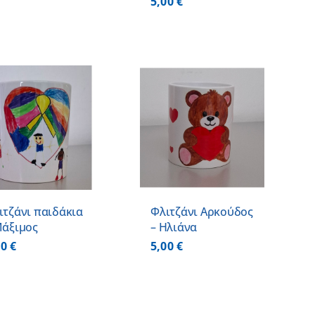
5,00
€
ΠΡΟΣΘΗΚΗ ΣΤΟ
ΚΑΛΑΘΙ
/
ΛΕΠΤΟΜΕΡΕΙΕΣ
ιτζάνι παιδάκια
Φλιτζάνι Αρκούδος
Μάξιμος
– Ηλιάνα
00
€
5,00
€