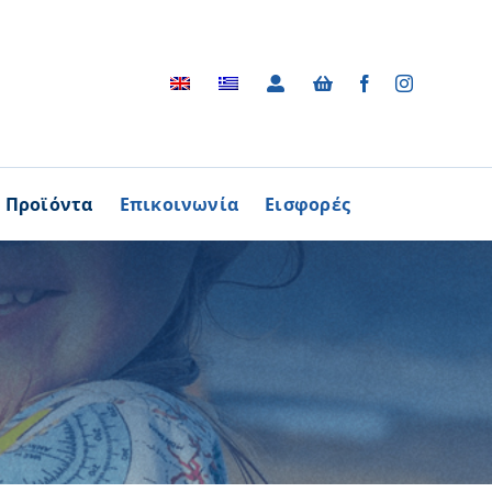
Προϊόντα
Επικοινωνία
Εισφορές
Αρχείο
ΑΓΟΡΑΖΩ
ΠΡΟΙΟΝΤΑ
Φωτογραφικό Αρχείο
ων Παθήσεων
Βίντεο
βούλιο Εθελοντισμού
Ραδιοφωνικές Διαφημίσεις
ενών Κύπρου
Διαφημίσεις / Φυλλάδια
Περισσότερα
Τα Τραγούδια