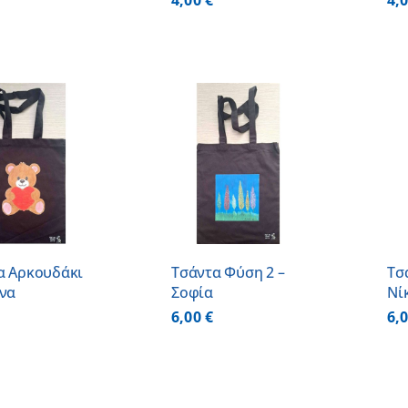
4,00
€
4,
ΠΡΟΣΘΗΚΗ ΣΤΟ
ΠΡΟΣΘΗΚΗ ΣΤΟ
ΚΑΛΑΘΙ
/
ΚΑΛΑΘΙ
/
ΛΕΠΤΟΜΕΡΕΙΕΣ
ΛΕΠΤΟΜΕΡΕΙΕΣ
α Αρκουδάκι
Τσάντα Φύση 2 –
Τσ
άνα
Σοφία
Νί
6,00
€
6,