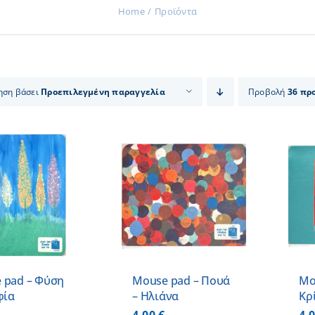
Home
Προϊόντα
ηση βάσει
Προεπιλεγμένη παραγγελία
Προβολή
36 πρ
ΠΡΟΣΘΗΚΗ ΣΤΟ
ΠΡΟΣΘΗΚΗ ΣΤΟ
ΚΑΛΑΘΙ
/
ΚΑΛΑΘΙ
/
ΛΕΠΤΟΜΕΡΕΙΕΣ
ΛΕΠΤΟΜΕΡΕΙΕΣ
 pad – Φύση
Mouse pad – Πουά
Mo
φία
– Ηλιάνα
Κρ