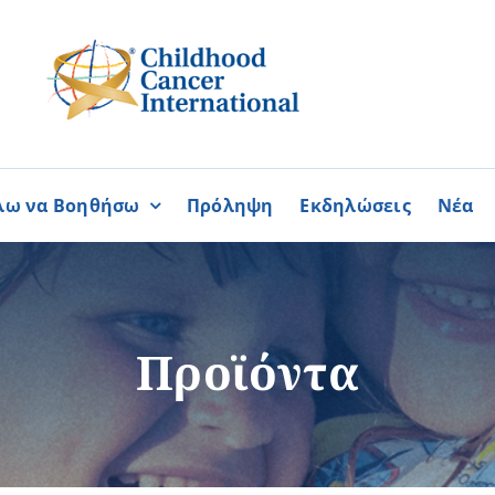
λω να Βοηθήσω
Πρόληψη
Εκδηλώσεις
Νέα
Συνεργασίες
ΓΙΝΟΜΑΙ
ΓΙΝΟΜΑΙ
ΜΕΛΟΣ
ΕΘΕΛΟΝΤΗΣ
σία
Καραϊσκάκειο Ίδρυμα
Προϊόντα
ή
Παγκύπρια Συμμαχία Σπάνι
Παγκύπριο Συντονιστικό Συμ
Ομοσπονδία Συνδέσμων Ασθ
Περισσότερα
Περισσότερα
Φλόγα Ελλάδος