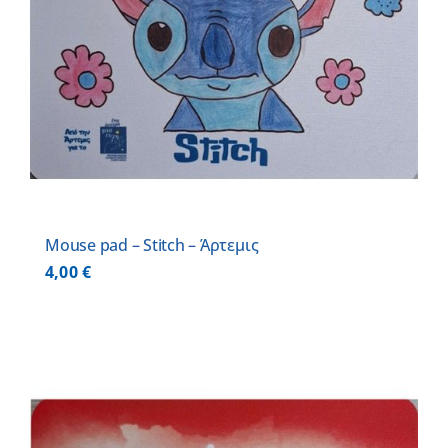
Mouse pad – Stitch – Άρτεμις
4,00
€