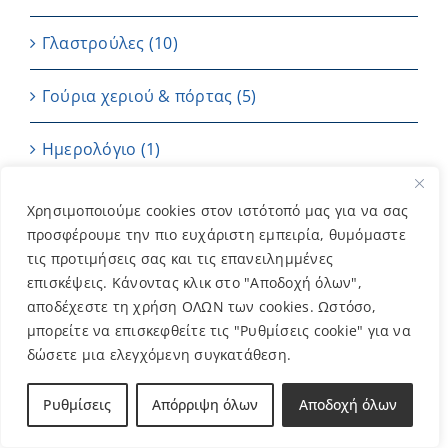
Γλαστρούλες
(10)
Γούρια χεριού & πόρτας
(5)
Ημερολόγιο
(1)
Καρτούλες
(4)
Χρησιμοποιούμε cookies στον ιστότοπό μας για να σας
προσφέρουμε την πιο ευχάριστη εμπειρία, θυμόμαστε
Κεριά
(7)
τις προτιμήσεις σας και τις επανειλημμένες
επισκέψεις. Κάνοντας κλικ στο "Αποδοχή όλων",
αποδέχεστε τη χρήση ΟΛΩΝ των cookies. Ωστόσο,
Μπαντάνες
(2)
μπορείτε να επισκεφθείτε τις "Ρυθμίσεις cookie" για να
δώσετε μια ελεγχόμενη συγκατάθεση.
Μπομπονιέρες
(202)
Ρυθμίσεις
Απόρριψη όλων
Αποδοχή όλων
ΜΠΡΕΛΟΚ
(11)