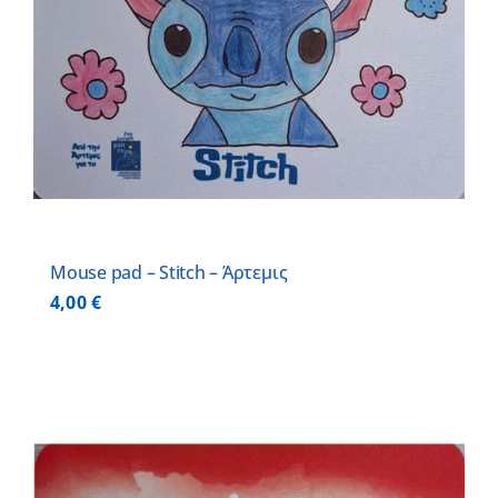
Mouse pad – Stitch – Άρτεμις
4,00
€