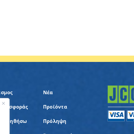
εσμος
Νέα
 Προσφοράς
Προϊόντα
ς
α Βοηθήσω
Πρόληψη