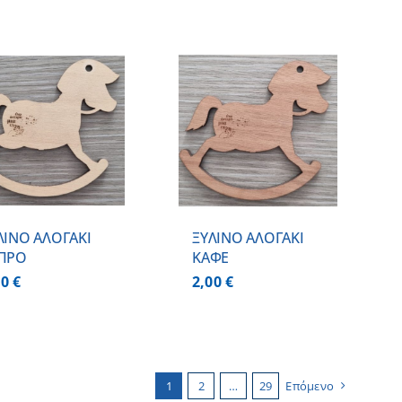
ΠΡΟΣΘΗΚΗ ΣΤΟ
ΚΑΛΑΘΙ
/
ΛΕΠΤΟΜΕΡΕΙΕΣ
ΛΙΝΟ ΑΛΟΓΑΚΙ
ΞΥΛΙΝΟ ΑΛΟΓΑΚΙ
ΠΡΟ
ΚΑΦΕ
00
€
2,00
€
1
2
…
29
Επόμενο