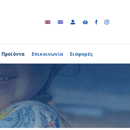
Προϊόντα
Επικοινωνία
Εισφορές
Αρχείο
ΑΓΟΡΑΖΩ
ΠΡΟΙΟΝΤΑ
Φωτογραφικό Αρχείο
ων Παθήσεων
Βίντεο
βούλιο Εθελοντισμού
Ραδιοφωνικές Διαφημίσεις
ενών Κύπρου
Διαφημίσεις / Φυλλάδια
Περισσότερα
Τα Τραγούδια