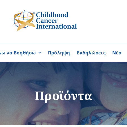
λω να Βοηθήσω
Πρόληψη
Εκδηλώσεις
Νέα
Συνεργασίες
ΓΙΝΟΜΑΙ
ΓΙΝΟΜΑΙ
ΜΕΛΟΣ
ΕΘΕΛΟΝΤΗΣ
σία
Καραϊσκάκειο Ίδρυμα
Προϊόντα
ή
Παγκύπρια Συμμαχία Σπάνι
Παγκύπριο Συντονιστικό Συμ
Ομοσπονδία Συνδέσμων Ασθ
Περισσότερα
Περισσότερα
Φλόγα Ελλάδος