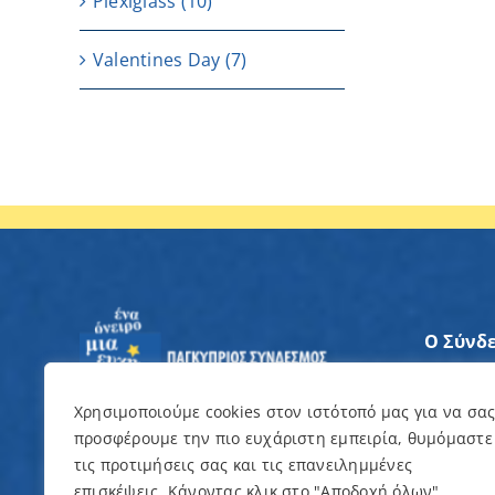
Plexiglass
(10)
Valentines Day
(7)
Ο Σύνδ
Άξονες
Χρησιμοποιούμε cookies στον ιστότοπό μας για να σα
προσφέρουμε την πιο ευχάριστη εμπειρία, θυμόμαστε
Θέλω ν
τις προτιμήσεις σας και τις επανειλημμένες
επισκέψεις. Κάνοντας κλικ στο "Αποδοχή όλων",