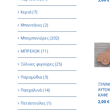
5,00
€
Κεριά
(7)
Μπαντάνες
(2)
Μπομπονιέρες
(202)
ΜΠΡΕΛΟΚ
(11)
ΠΡΟΣΘΗΚΗ ΣΤΟ
ΚΑΛΑΘΙ
/
ΛΕΠΤΟΜΕΡΕΙΕΣ
Ξύλινες φιγούρες
(25)
Παραμύθια
(3)
ΞΥΛΙΝ
AYTOK
Πασχαλινά
(14)
ΚΑΦΕ
2,00
€
Πετσετούλες
(1)