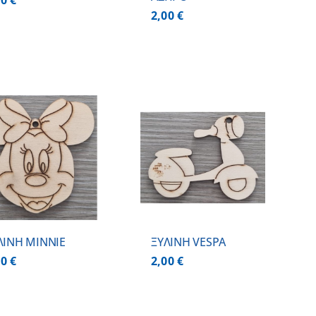
00
€
2,00
€
ΠΡΟΣΘΗΚΗ ΣΤΟ
ΚΑΛΑΘΙ
/
ΛΕΠΤΟΜΕΡΕΙΕΣ
ΛΙΝΗ MINNIE
ΞΥΛΙΝΗ VESPA
00
€
2,00
€