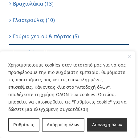
Βραχιολάκια
(13)
Γλαστρούλες
(10)
Γούρια χεριού & πόρτας
(5)
Ημερολόγιο
(1)
Χρησιμοποιούμε cookies στον ιστότοπό μας για να σας
Καρτούλες
(4)
προσφέρουμε την πιο ευχάριστη εμπειρία, θυμόμαστε
τις προτιμήσεις σας και τις επανειλημμένες
Κεριά
(7)
επισκέψεις. Κάνοντας κλικ στο "Αποδοχή όλων",
αποδέχεστε τη χρήση ΟΛΩΝ των cookies. Ωστόσο,
Μπαντάνες
(2)
μπορείτε να επισκεφθείτε τις "Ρυθμίσεις cookie" για να
δώσετε μια ελεγχόμενη συγκατάθεση.
Μπομπονιέρες
(202)
Ρυθμίσεις
Απόρριψη όλων
Αποδοχή όλων
ΜΠΡΕΛΟΚ
(11)