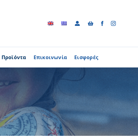
Προϊόντα
Επικοινωνία
Εισφορές
Αρχείο
ΑΓΟΡΑΖΩ
ΠΡΟΙΟΝΤΑ
Φωτογραφικό Αρχείο
ων Παθήσεων
Βίντεο
βούλιο Εθελοντισμού
Ραδιοφωνικές Διαφημίσεις
ενών Κύπρου
Διαφημίσεις / Φυλλάδια
Περισσότερα
Τα Τραγούδια