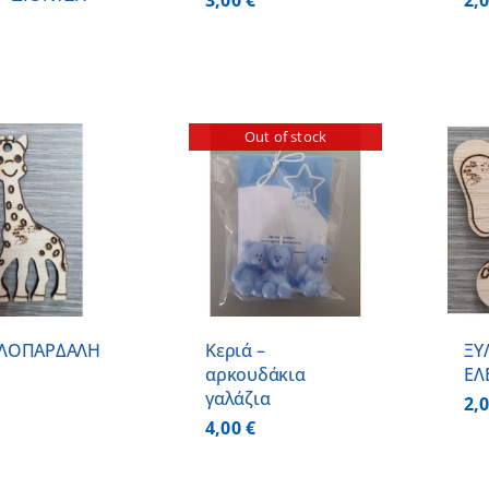
3,00
€
2,
Out of stock
ΠΡΟΣΘΗΚΗ ΣΤΟ
ΛΕΠΤΟΜΕΡΕΙΕΣ
ΚΑΛΑΘΙ
/
ΛΕΠΤΟΜΕΡΕΙΕΣ
ΛΟΠΑΡΔΑΛΗ
Κεριά –
ΞΥ
αρκουδάκια
ΕΛ
γαλάζια
2,
4,00
€