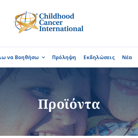
λω να Βοηθήσω
Πρόληψη
Εκδηλώσεις
Νέα
Συνεργασίες
ΓΙΝΟΜΑΙ
ΓΙΝΟΜΑΙ
ΜΕΛΟΣ
ΕΘΕΛΟΝΤΗΣ
σία
Καραϊσκάκειο Ίδρυμα
Προϊόντα
ή
Παγκύπρια Συμμαχία Σπάνι
Παγκύπριο Συντονιστικό Συμ
Ομοσπονδία Συνδέσμων Ασθ
Περισσότερα
Περισσότερα
Φλόγα Ελλάδος