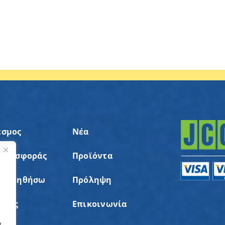
εσμος
Νέα
 Προσφοράς
Προϊόντα
ς
α Βοηθήσω
Πρόληψη
σεις
Επικοινωνία
α