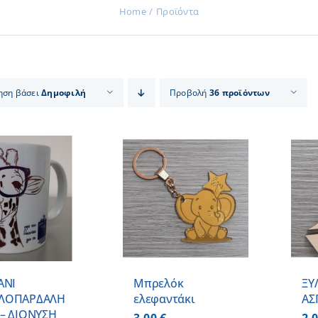
Home
Προϊόντα
ηση βάσει
Δημοφιλή
Προβολή
36 προϊόντων
ΠΡΟΣΘΗΚΗ ΣΤΟ
ΠΡΟΣΘΗΚΗ ΣΤΟ
ΚΑΛΑΘΙ
/
ΚΑΛΑΘΙ
/
ΛΕΠΤΟΜΕΡΕΙΕΣ
ΛΕΠΤΟΜΕΡΕΙΕΣ
ΑΝΙ
Μπρελόκ
ΞΥ
ΛΟΠΑΡΔΑΛΗ
ελεφαντάκι
ΑΣ
– ΔΙΟΝΥΣΗ