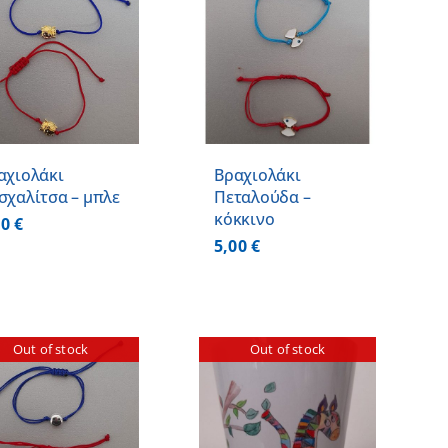
ΠΡΟΣΘΗΚΗ ΣΤΟ
ΚΑΛΑΘΙ
/
ΛΕΠΤΟΜΕΡΕΙΕΣ
αχιολάκι
Βραχιολάκι
σχαλίτσα – μπλε
Πεταλούδα –
κόκκινο
00
€
5,00
€
Out of stock
Out of stock
ΛΕΠΤΟΜΕΡΕΙΕΣ