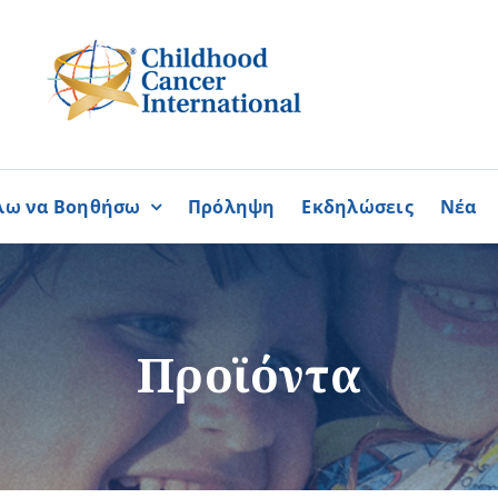
λω να Βοηθήσω
Πρόληψη
Εκδηλώσεις
Νέα
Συνεργασίες
ΓΙΝΟΜΑΙ
ΓΙΝΟΜΑΙ
ΜΕΛΟΣ
ΕΘΕΛΟΝΤΗΣ
σία
Καραϊσκάκειο Ίδρυμα
Προϊόντα
ή
Παγκύπρια Συμμαχία Σπάνι
Παγκύπριο Συντονιστικό Συμ
Ομοσπονδία Συνδέσμων Ασθ
Περισσότερα
Περισσότερα
Φλόγα Ελλάδος