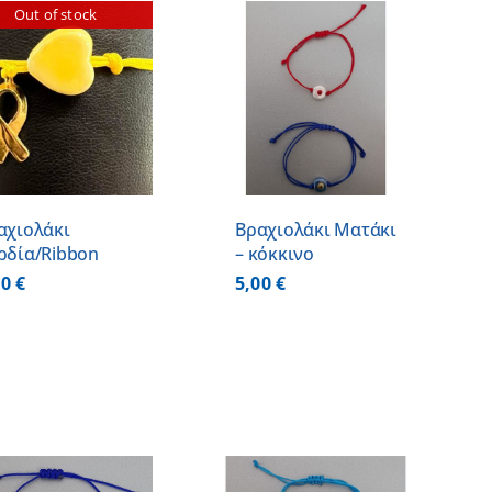
Out of stock
ΠΡΟΣΘΗΚΗ ΣΤΟ
ΚΑΛΑΘΙ
/
ΛΕΠΤΟΜΕΡΕΙΕΣ
αχιολάκι
Βραχιολάκι Ματάκι
ρδία/Ribbon
– κόκκινο
00
€
5,00
€