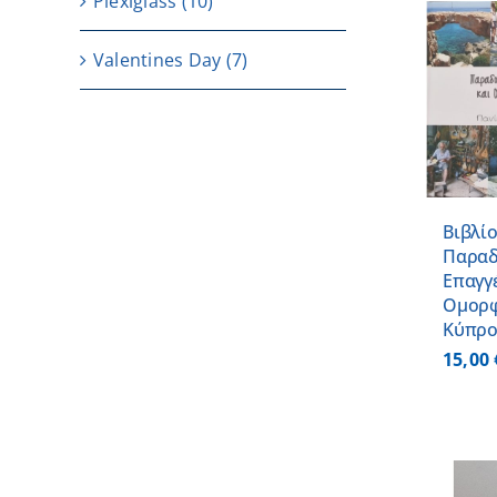
Plexiglass
(10)
Valentines Day
(7)
ΠΡΟΣΘΗΚΗ ΣΤΟ
ΚΑΛΑΘΙ
/
ΛΕΠΤΟΜΕΡΕΙΕΣ
Βιβλί
Παραδ
Επαγγ
Ομορφ
Κύπρ
15,00