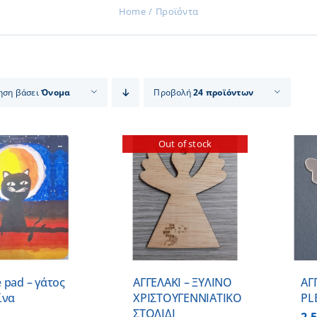
Home
Προϊόντα
ηση βάσει
Όνομα
Προβολή
24 προϊόντων
Out of stock
ΠΡΟΣΘΗΚΗ ΣΤΟ
ΛΕΠΤΟΜΕΡΕΙΕΣ
ΚΑΛΑΘΙ
/
ΛΕΠΤΟΜΕΡΕΙΕΣ
 pad – γάτος
ΑΓΓΕΛΑΚΙ – ΞΥΛΙΝO
ΑΓ
ίνα
ΧΡΙΣΤΟΥΓΕΝΝΙΑΤΙΚO
PL
ΣΤΟΛΙΔΙ