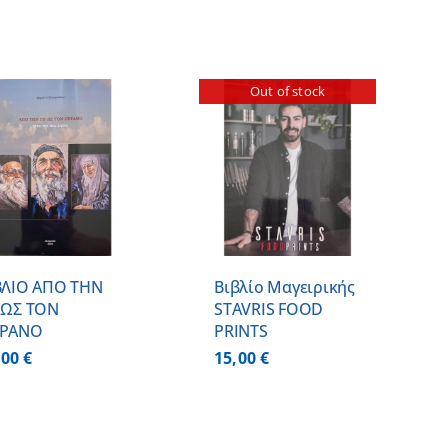
Out of stock
ΛΕΠΤΟΜΕΡΕΙΕΣ
ΒΛΙΟ ΑΠΟ ΤΗΝ
Βιβλίο Μαγειρικής
 ΩΣ ΤΟΝ
STAVRIS FOOD
ΡΑΝΟ
PRINTS
,00
€
15,00
€