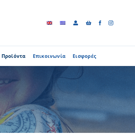
Προϊόντα
Επικοινωνία
Εισφορές
Αρχείο
ΑΓΟΡΑΖΩ
ΠΡΟΙΟΝΤΑ
Φωτογραφικό Αρχείο
ων Παθήσεων
Βίντεο
βούλιο Εθελοντισμού
Ραδιοφωνικές Διαφημίσεις
ενών Κύπρου
Διαφημίσεις / Φυλλάδια
Περισσότερα
Τα Τραγούδια