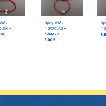
ΛΕΠΤΟΜΕΡΕΙΕΣ
ολάκι
Βραχιολάκι
Βρ
ούδα –
Φατσούλα –
Φα
υάζ
κόκκινο
3,
3,00
€