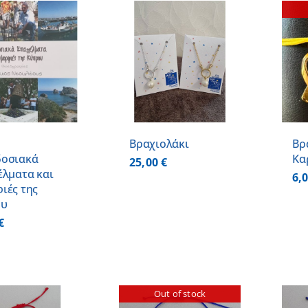
ΠΡΟΣΘΗΚΗ ΣΤΟ
ΚΑΛΑΘΙ
/
ΛΕΠΤΟΜΕΡΕΙΕΣ
ΛΕΠΤΟΜΕΡΕΙΕΣ
ο
Βραχιολάκι
Βρ
οσιακά
Κα
25,00
€
έλματα και
6,
ιές της
ου
€
Out of stock