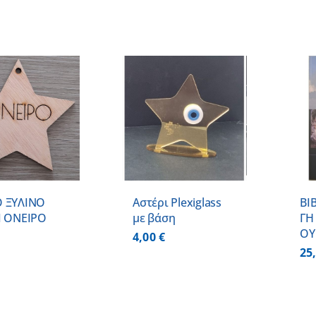
ΠΡΟΣΘΗΚΗ ΣΤΟ
ΠΡΟΣΘΗΚΗ ΣΤΟ
ΚΑΛΑΘΙ
/
ΚΑΛΑΘΙ
/
ΛΕΠΤΟΜΕΡΕΙΕΣ
ΛΕΠΤΟΜΕΡΕΙΕΣ
 ΞΥΛΙΝΟ
Αστέρι Plexiglass
ΒΙ
Ι ΟΝΕΙΡΟ
με βάση
ΓΗ
ΟΥ
4,00
€
25