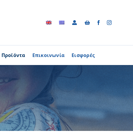
Προϊόντα
Επικοινωνία
Εισφορές
Αρχείο
ΑΓΟΡΑΖΩ
ΠΡΟΙΟΝΤΑ
Φωτογραφικό Αρχείο
ων Παθήσεων
Βίντεο
βούλιο Εθελοντισμού
Ραδιοφωνικές Διαφημίσεις
ενών Κύπρου
Διαφημίσεις / Φυλλάδια
Περισσότερα
Τα Τραγούδια