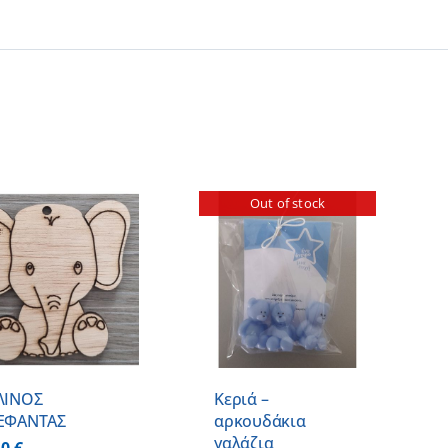
Out of stock
ΛΕΠΤΟΜΕΡΕΙΕΣ
ΛΙΝΟΣ
Κεριά –
ΕΦΑΝΤΑΣ
αρκουδάκια
γαλάζια