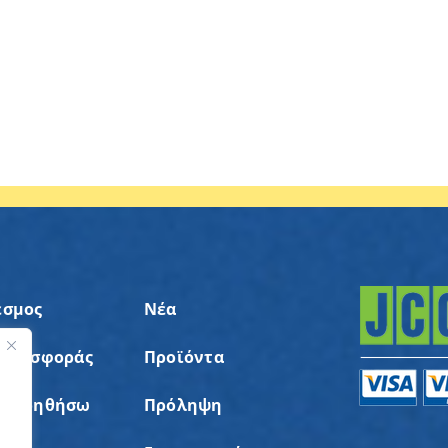
εσμος
Νέα
 Προσφοράς
Προϊόντα
ς
α Βοηθήσω
Πρόληψη