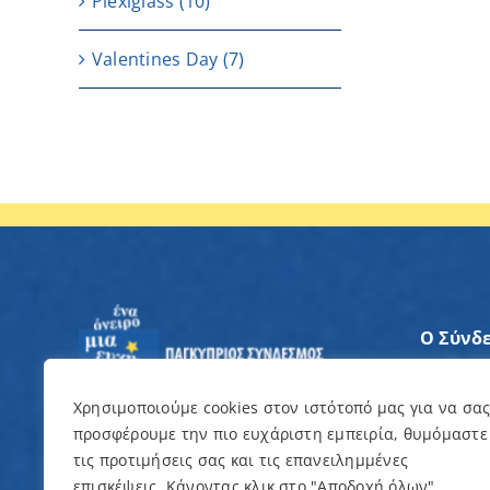
Plexiglass
(10)
Valentines Day
(7)
Ο Σύνδ
Άξονες
Χρησιμοποιούμε cookies στον ιστότοπό μας για να σα
προσφέρουμε την πιο ευχάριστη εμπειρία, θυμόμαστε
Θέλω ν
τις προτιμήσεις σας και τις επανειλημμένες
επισκέψεις. Κάνοντας κλικ στο "Αποδοχή όλων",