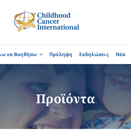
λω να Βοηθήσω
Πρόληψη
Εκδηλώσεις
Νέα
Συνεργασίες
ΓΙΝΟΜΑΙ
ΓΙΝΟΜΑΙ
ΜΕΛΟΣ
ΕΘΕΛΟΝΤΗΣ
σία
Καραϊσκάκειο Ίδρυμα
Προϊόντα
ή
Παγκύπρια Συμμαχία Σπάνι
Παγκύπριο Συντονιστικό Συμ
Ομοσπονδία Συνδέσμων Ασθ
Περισσότερα
Περισσότερα
Φλόγα Ελλάδος