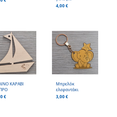
00
€
4,00
€
ΠΡΟΣΘΗΚΗ ΣΤΟ
ΚΑΛΑΘΙ
/
ΛΕΠΤΟΜΕΡΕΙΕΣ
ΛΙΝΟ ΚΑΡΑΒΙ
Μπρελόκ
ΠΡΟ
ελεφαντάκι
00
€
3,00
€