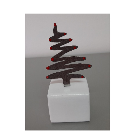
Events
News
Products
Contact us
Donations