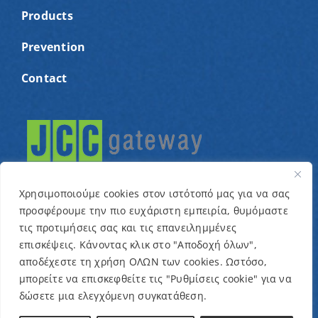
Products
Prevention
Contact
Χρησιμοποιούμε cookies στον ιστότοπό μας για να σας
προσφέρουμε την πιο ευχάριστη εμπειρία, θυμόμαστε
τις προτιμήσεις σας και τις επανειλημμένες
© Copyright 2022 – Cyprus Association for children
επισκέψεις. Κάνοντας κλικ στο "Αποδοχή όλων",
αποδέχεστε τη χρήση ΟΛΩΝ των cookies. Ωστόσο,
with cancer and related conditions “One Dream One
μπορείτε να επισκεφθείτε τις "Ρυθμίσεις cookie" για να
Wish” / Designed & Developed by
NETinfo Plc
δώσετε μια ελεγχόμενη συγκατάθεση.
Terms and Conditions
|
Privacy Policy