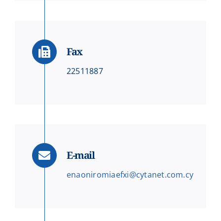
Fax
22511887
E-mail
enaoniromiaefxi@cytanet.com.cy