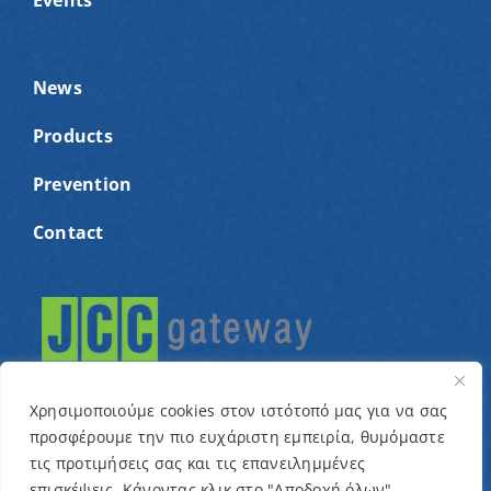
News
Products
Prevention
Contact
Χρησιμοποιούμε cookies στον ιστότοπό μας για να σας
προσφέρουμε την πιο ευχάριστη εμπειρία, θυμόμαστε
τις προτιμήσεις σας και τις επανειλημμένες
© Copyright 2022 – Cyprus Association for children
επισκέψεις. Κάνοντας κλικ στο "Αποδοχή όλων",