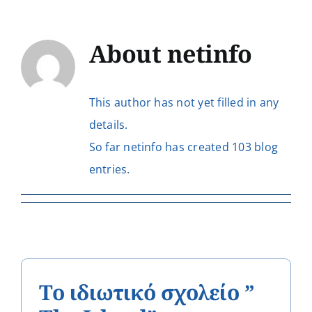
Events
About
netinfo
News
This author has not yet filled in any
Products
details.
So far netinfo has created 103 blog
entries.
Contact us
Donations
Το ιδιωτικό σχολείο ”