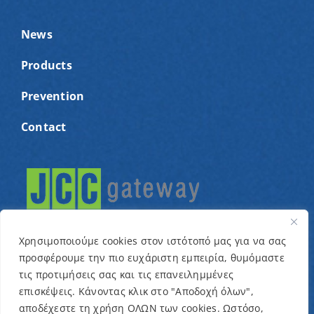
News
Products
Prevention
Contact
Χρησιμοποιούμε cookies στον ιστότοπό μας για να σας
προσφέρουμε την πιο ευχάριστη εμπειρία, θυμόμαστε
τις προτιμήσεις σας και τις επανειλημμένες
© Copyright 2022 – Cyprus Association for children
επισκέψεις. Κάνοντας κλικ στο "Αποδοχή όλων",
αποδέχεστε τη χρήση ΟΛΩΝ των cookies. Ωστόσο,
with cancer and related conditions “One Dream One