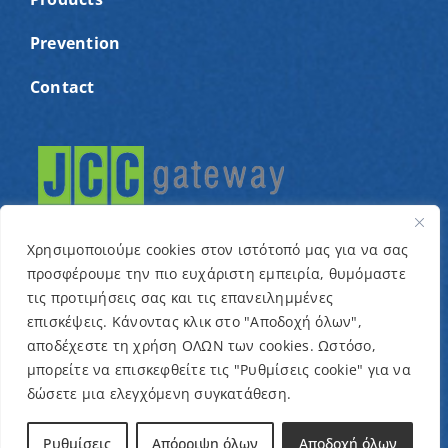
Prevention
Contact
Χρησιμοποιούμε cookies στον ιστότοπό μας για να σας
προσφέρουμε την πιο ευχάριστη εμπειρία, θυμόμαστε
τις προτιμήσεις σας και τις επανειλημμένες
© Copyright 2022 – Cyprus Association for children
επισκέψεις. Κάνοντας κλικ στο "Αποδοχή όλων",
αποδέχεστε τη χρήση ΟΛΩΝ των cookies. Ωστόσο,
with cancer and related conditions “One Dream One
μπορείτε να επισκεφθείτε τις "Ρυθμίσεις cookie" για να
Wish” / Designed & Developed by
NETinfo Plc
δώσετε μια ελεγχόμενη συγκατάθεση.
Terms and Conditions
|
Privacy Policy
Ρυθμίσεις
Απόρριψη όλων
Αποδοχή όλων