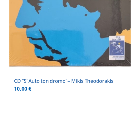
CD “S’ Auto ton dromo’ – Mikis Theodorakis
10,00
€