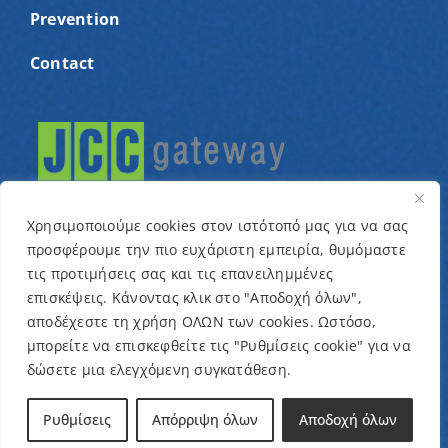
Prevention
Contact
Χρησιμοποιούμε cookies στον ιστότοπό μας για να σας
προσφέρουμε την πιο ευχάριστη εμπειρία, θυμόμαστε
τις προτιμήσεις σας και τις επανειλημμένες
© Copyright 2022 – Cyprus Association for children
επισκέψεις. Κάνοντας κλικ στο "Αποδοχή όλων",
αποδέχεστε τη χρήση ΟΛΩΝ των cookies. Ωστόσο,
with cancer and related conditions “One Dream One
μπορείτε να επισκεφθείτε τις "Ρυθμίσεις cookie" για να
Wish” / Designed & Developed by
NETinfo Plc
δώσετε μια ελεγχόμενη συγκατάθεση.
Terms and Conditions
|
Privacy Policy
Ρυθμίσεις
Απόρριψη όλων
Αποδοχή όλων