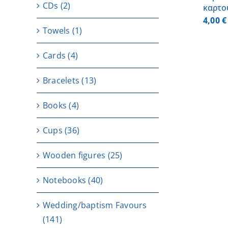
CDs
(2)
καρτο
4,00
€
Towels
(1)
Cards
(4)
Bracelets
(13)
Books
(4)
Cups
(36)
Wooden figures
(25)
Notebooks
(40)
Wedding/baptism Favours
(141)