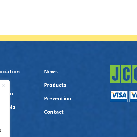
ociation
News
Products
ution
ς
Prevention
to help
Contact
α