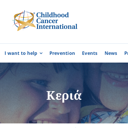
I want to help
Prevention
Events
News
P
bers
Partnerships
BECOME
BECOME
A MEMBER
A VOLUNTEE
Karaiskakio Foundation
Κεριά
r
Cyprus Alliance for Rare Diso
Pancyprian Volunteerism Coo
Cyprus Federation of Patients
More
More
Floga of Greece