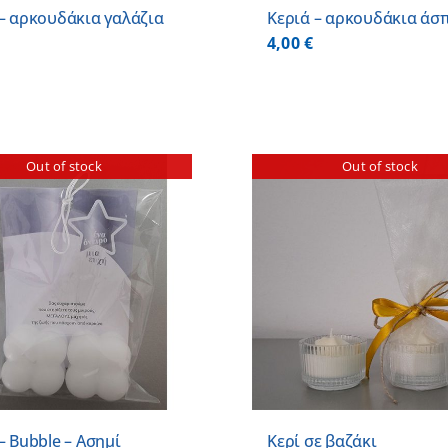
 – αρκουδάκια γαλάζια
Κεριά – αρκουδάκια άσ
4,00
€
Out of stock
Out of stock
DETAILS
– Bubble – Ασημί
Κερί σε βαζάκι