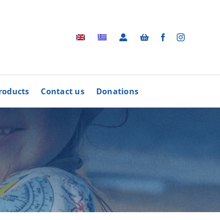
roducts
Contact us
Donations
Archive
BUY
R
PRODUCTS
Photographic Archive
rders
Videos
rdinative Council
Radio Advertisements
’ Associations
Advertisements / Brochures
More
Songs