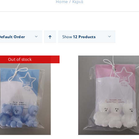
Home
Κεριά
Default Order
Show
12 Products
Out of stock
ADD TO CART
/
DETAILS
DETA