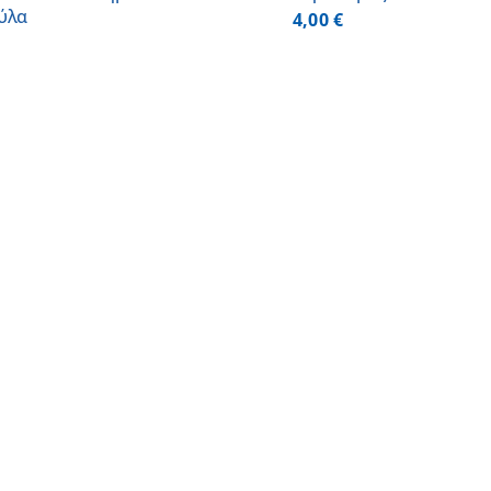
ύλα
4,00
€